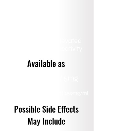
Amplified
Elevated
Sociability
Creativity
Available as
Capsule 2mg / 5mg
Transdermal Cream (30g) 250mg/ml
Possible Side Effects
May Include