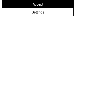
Depression
Inflammation
Accept
Settings
Weight
Increased
Loss
Strength