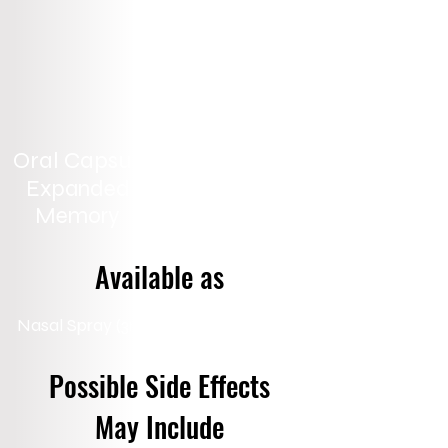
Oral Capsule / 1.5mg nightly
Increased
Expanded
Attention Span
Memory
Available as
Nasal Spray (3ml Bottle) 7,500mg/ml
Possible Side Effects
May Include