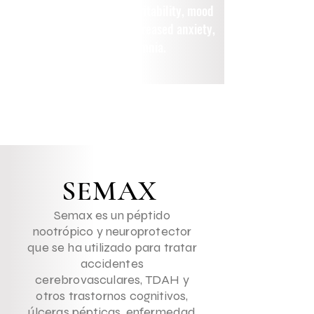
Reduced attention span, irritability, mood
swings, change of taste, increased
anxiety
,
nausea, and insomnia.
SEMAX
Semax es un péptido
nootrópico y neuroprotector
que se ha utilizado para tratar
accidentes
cerebrovasculares, TDAH y
otros trastornos cognitivos,
úlceras pépticas, enfermedad