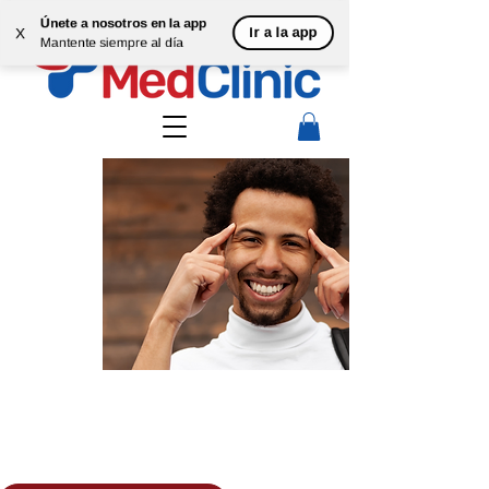
Únete a nosotros en la app
Ir a la app
X
Mantente siempre al día
EQ
UI
PO
AHOR
Poder
cerebral
A