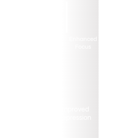
Enhanced
Mental
Enhanced
Problem
Stamina
Focus
Solving
Improved Memory
Improved
& Information
Depression
Retention