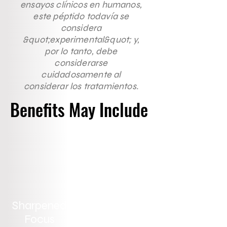
ensayos clínicos en humanos,
este péptido todavía se
considera
&quot;experimental&quot; y,
por lo tanto, debe
considerarse
cuidadosamente al
considerar los tratamientos.
Benefits May Include
Sharpened
Brain Damage
Focus
Prevention